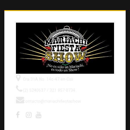
Cra 31A No. 14c-47 en Cali
(2) 5240637 / 321 857 0734
contacto@mariachifiestashow